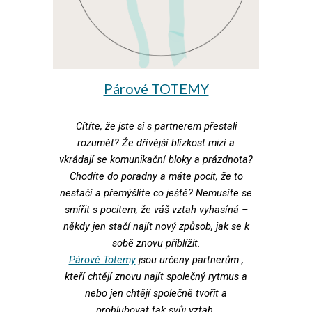
Párové TOTEMY
Cítíte, že jste si s partnerem přestali
rozumět? Že dřívější blízkost mizí a
vkrádají se komunikační bloky a prázdnota?
Chodíte do poradny a máte pocit, že to
nestačí a přemýšlíte co ještě? Nemusíte se
smířit s pocitem, že váš vztah vyhasíná –
někdy jen stačí najít nový způsob, jak se k
sobě znovu přiblížit.
Párové Totemy
jsou určeny partnerům ,
kteří chtějí znovu najít společný rytmus a
nebo jen chtějí společně tvořit a
prohlubovat tak svůj vztah.